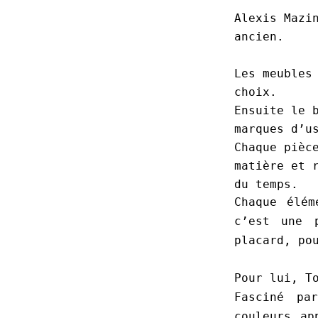
Alexis Mazi
ancien.
Les meubles
choix.
Ensuite le 
marques
d’u
Chaque pièc
matière et 
du temps.
Chaque élé
c’est une 
placard, po
Pour lui, T
Fasciné pa
couleurs ap