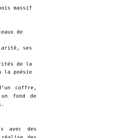
bois massif
ceaux de
larité, ses
rités de la
à la poésie
d’un coffre,
 un fond de
s.
ts avec des
 réalise des