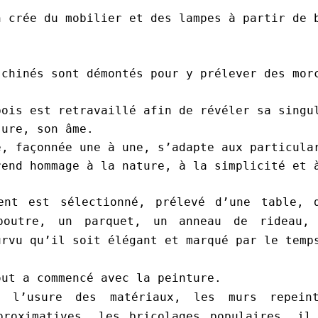
n crée du mobilier et des
lampes à partir de 
 chinés sont démontés
pour y prélever des mor
bois est retravaillé afin de
révéler sa singu
sure, son âme.
e, façonnée une à une,
s’adapte aux particula
rend hommage à la nature, à
la simplicité et 
ment est sélectionné, prélevé d’une table,
poutre, un parquet, un anneau de rideau,
urvu qu’il
soit élégant et marqué par le temp
out a commencé avec la peinture.
r l’usure des matériaux, les murs repein
proximatives, les bricolages populaires, il