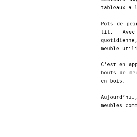
tableaux a 
Pots de pei
lit. Avec 
quotidienn
meuble util
C’est en ap
bouts de me
en bois.
Aujourd’hui
meubles com